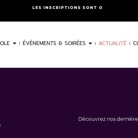
L
E
S
I
N
S
C
R
I
P
T
I
O
N
S
S
O
N
T
O
U
V
E
R
COLE
ÉVÉNEMENTS & SOIRÉES
ACTUALITÉ
C
S
Découvrez nos dernières