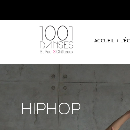
ACCUEIL
L’É
HIPHOP