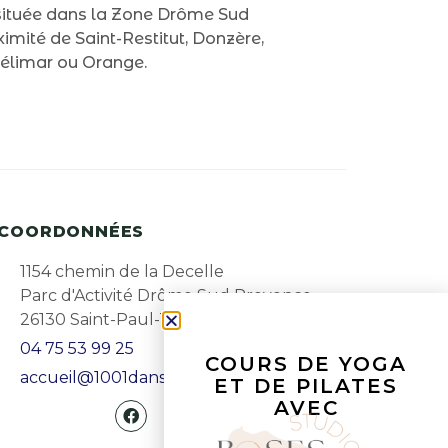
située dans la Zone Drôme Sud
imité de Saint-Restitut, Donzère,
télimar ou Orange.
COORDONNÉES
1154 chemin de la Decelle
Parc d'Activité Drôme Sud Provence
26130 Saint-Paul-Trois-Châteaux
04 75 53 99 25
COURS DE YOGA
accueil@1001danses.fr
ET DE PILATES
AVEC