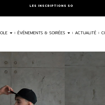
L
E
S
I
N
S
C
R
I
P
T
I
O
N
S
S
O
N
T
O
U
COLE
ÉVÉNEMENTS & SOIRÉES
ACTUALITÉ
C