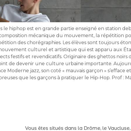
s le hiphop est en grande partie enseigné en station deb
écomposition mécanique du mouvement, la répétition po
étition des chorégraphies. Les élèves sont toujours étonné
 mouvement culturel et artistique qui est apparu aux Ét
ts festifs et revendicatifs. Originaire des ghettos noirs
nt de devenir une culture urbaine importante. Aujourd’hu
ce Moderne jazz, son coté « mauvais garçon » s’efface et 
mbreuses que les garçons à pratiquer le Hip-Hop. Prof : M
Vous êtes situés dans la Drôme, le Vaucluse,