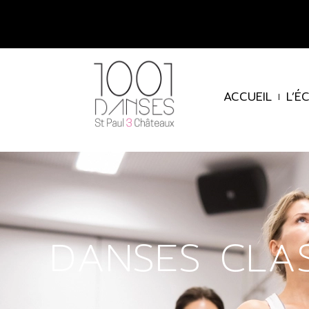
ACCUEIL
L’É
DANSES CLA