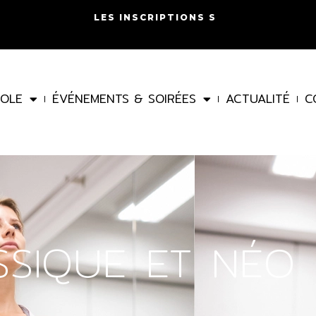
L
E
S
I
N
S
C
R
I
P
T
I
O
N
S
S
O
N
T
O
U
COLE
ÉVÉNEMENTS & SOIRÉES
ACTUALITÉ
C
SSIQUE ET NÉO 